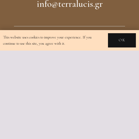
info@terralucis.gr
This website uses cookies to improve your experience. If you
OK
continue to use this site, you agree with it.
© Terra Lucis – Created & Maintained by
3 little
birds.