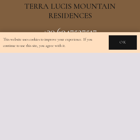
TERRA LUCIS MOUNTAIN
RESIDENCES
+30 6947527517
Limnionas, Zakynthos,
This website uses cookies to improve your experience. If you
OK
continue to use this site, you agree with it.
Greece
info@terralucis.gr